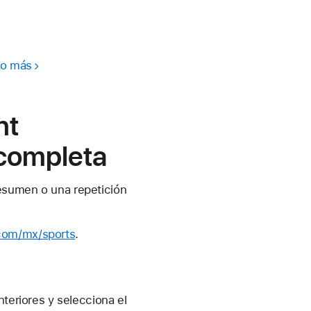
ho más
ht
 completa
resumen o una repetición
.com/mx/sports
.
nteriores y selecciona el