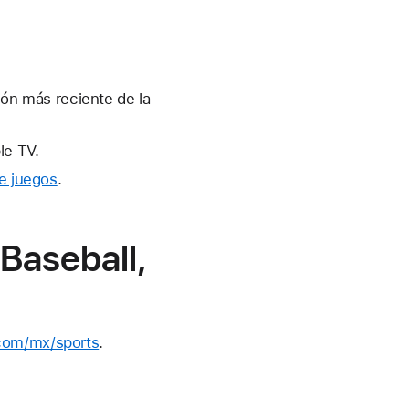
sión más reciente de la
le TV.
de juegos
.
Baseball,
.com/mx/sports
.