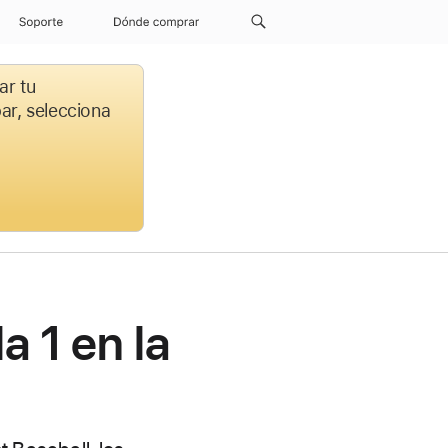
Soporte
Dónde comprar
ar tu
par, selecciona
a 1 en la