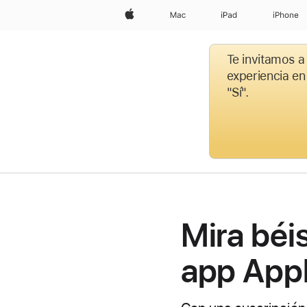
Apple
Mac
iPad
iPhone
Te invitamos a
experiencia en
"Sí".
Mira béis
app App