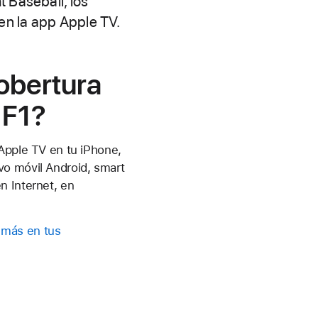
 Baseball, los
 en la app Apple TV.
obertura
 F1?
 Apple TV en tu iPhone,
vo móvil Android, smart
n Internet, en
 más en tus