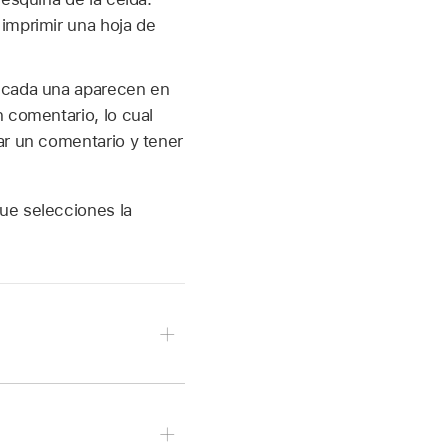
imprimir una hoja de
e cada una aparecen en
 comentario, lo cual
ar un comentario y tener
ue selecciones la
z clic en
en la
barra