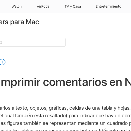
Watch
AirPods
TV y Casa
Entretenimiento
ers para Mac
 imprimir comentarios en
ios a texto, objetos, gráficas, celdas de una tabla y hoja
el cual también está resaltado) para indicar que hay un co
 las figuras también se representan mediante un cuadrado
s de las tablas se representan mediante un triángulo en la 