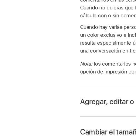
Cuando no quieras que l
cálculo con o sin comen
Cuando hay varias perso
un color exclusivo e in
resulta especialmente ú
una conversación en tie
Nota:
los comentarios n
opción de impresión co
Agregar, editar o
Selecciona texto
o h
Cambiar el tamañ
de herramientas
.