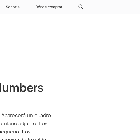
Soporte
Dónde comprar
 Numbers
s. Aparecerá un cuadro
mentario adjunto. Los
 pequeño. Los
esquina de la celda.