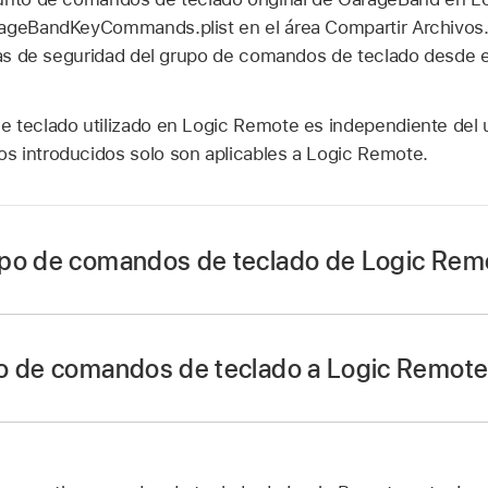
rageBandKeyCommands.plist en el área Compartir Archivos.
pias de seguridad del grupo de comandos de teclado desde e
 teclado utilizado en Logic Remote es independiente del u
 introducidos solo son aplicables a Logic Remote.
upo de comandos de teclado de Logic Rem
rdenador.
Finder y, en la sección Ubicaciones de la barra lateral de l
o de comandos de teclado a Logic Remot
vo.
rdenador.
de la ventana del Finder, haz clic en Archivos y, a continuac
ic Remote.
Finder y, en la sección Ubicaciones de la barra lateral de l
vo.