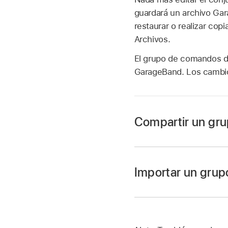
guardará un archivo Ga
restaurar o realizar co
Archivos.
El grupo de comandos de
GarageBand. Los cambios
Compartir un gr
Conecta el iPad al o
Abre una ventana del 
Importar un grup
nombre del dispositi
Conecta el iPad al o
En la parte superior 
desplegable de Log
Abre una ventana del 
nombre del dispositi