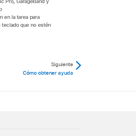
ic Pro, GarageBand y
o
ión, haz clic en la flecha
s de Logic Remote.
 en la tarea para
 teclado que no estén
gic Remote.
Siguiente
Cómo obtener ayuda