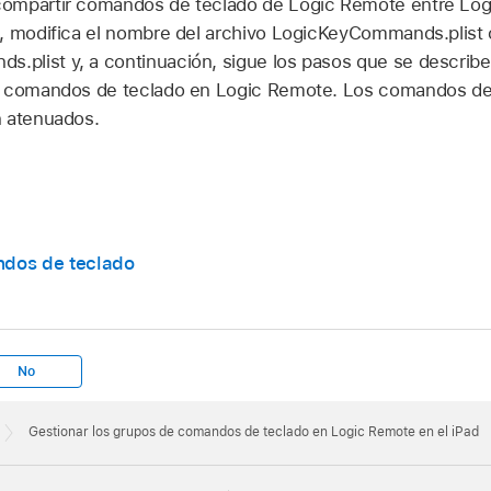
iguientes operaciones:
ompartir comandos de teclado de Logic Remote entre Log
, modifica el nombre del archivo LogicKeyCommands.plist 
de la ventana del Finder, haz clic en Archivos y, a continuac
ivo GarageBandKeyCommands.plist fuera de la lista Archivo
list y, a continuación, sigue los pasos que se describen
ic Remote.
e comandos de teclado en Logic Remote. Los comandos de
iguientes operaciones:
n atenuados.
ivo GarageBandKeyCommands.plist a la lista Archivos de Lo
andos de teclado
No
Gestionar los grupos de comandos de teclado en Logic Remote en el iPad