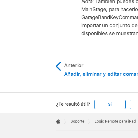
Realiza una de las s
Nota:
También puedes c
MainStage; para hacerlo
En la parte superior 
Arrastra el arch
GarageBandKeyCommands.p
desplegable de Log
importar un conjunto d
Realiza una de las s
disponibles se muestra
Arrastra el arch
Anterior
Añadir, eliminar y editar com
¿Te resultó útil?
Sí
Apple
Footer

Soporte
Logic Remote para iPad
Apple