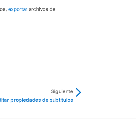
contiene el nombre de
los,
exportar
archivos de
erior de la lista de
Siguiente
itar propiedades de subtítulos