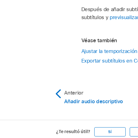
Eliminar un archivo 
Después de añadir subt
En el
área de lote
de 
archivo de subtítulos
subtítulos y
previsualiza
En el inspector de su
subtítulos.
Véase también
Ajustar la temporizació
Exportar subtítulos en 
Nota:
importas un arc
Anterior
Añadir audio descriptivo
¿Te resultó útil?
Sí