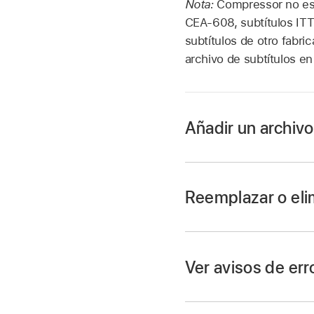
Nota:
Compressor no es 
CEA-608, subtítulos ITT
subtítulos de otro fabric
archivo de subtítulos e
Añadir un archivo
En el
área de lote
de 
Reemplazar o elim
continuación, haz cl
En la ventana que a
.scc), un archivo de
Reemplazar un archiv
Ver avisos de err
.srt) y haz clic en Abr
encabezamiento Subtí
En la fila situada d
El nuevo archivo apa
archivo de subtítulo