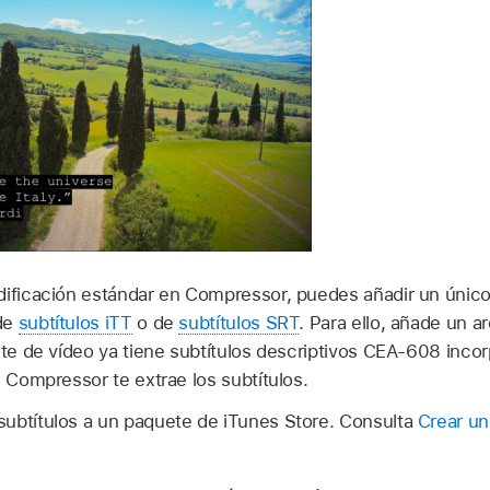
dificación estándar en Compressor, puedes añadir un únic
de
subtítulos iTT
o de
subtítulos SRT
. Para ello, añade un arc
nte de vídeo ya tiene subtítulos descriptivos CEA-608 incorp
, Compressor te extrae los subtítulos.
ubtítulos a un paquete de iTunes Store. Consulta
Crear un