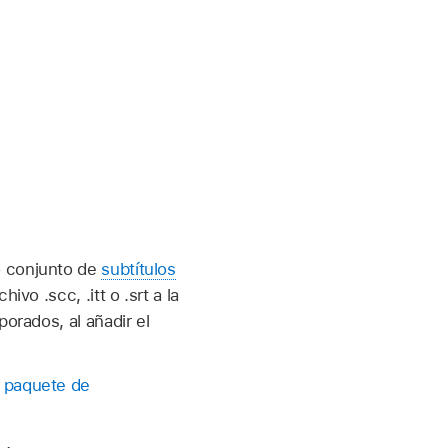
o conjunto de
subtítulos
hivo .scc, .itt o .srt a la
orados, al añadir el
 paquete de