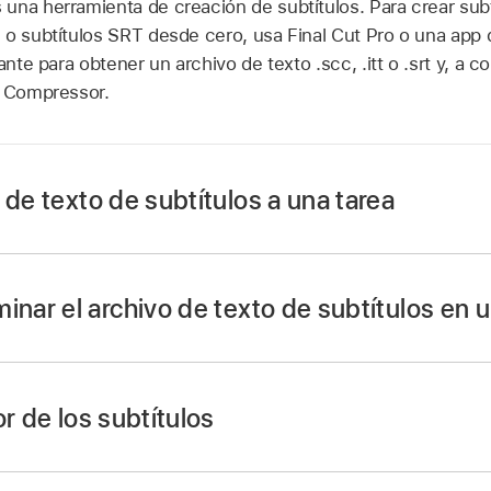
una herramienta de creación de subtítulos. Para crear subt
 o subtítulos SRT desde cero, usa Final Cut Pro o una app
ante para obtener un archivo de texto .scc, .itt o .srt y, a c
n Compressor.
 de texto de subtítulos a una tarea
Compressor, haz clic en Definir en el lado derecho de la fila
inar el archivo de texto de subtítulos en u
ic en “Seleccionar archivo”.
parece, selecciona un archivo de subtítulos descriptivos 
 subtítulos ITT (con extensión .itt) o un archivo de subtítu
o de texto de subtítulos:
Haz clic en Definir en el lado der
or de los subtítulos
ir.
tulos, haz clic en “Seleccionar archivo” y selecciona otro
ebajo del encabezamiento Subtítulos del área de lote se mue
rece en la fila situada debajo del encabezamiento Subtítulo
s importado.