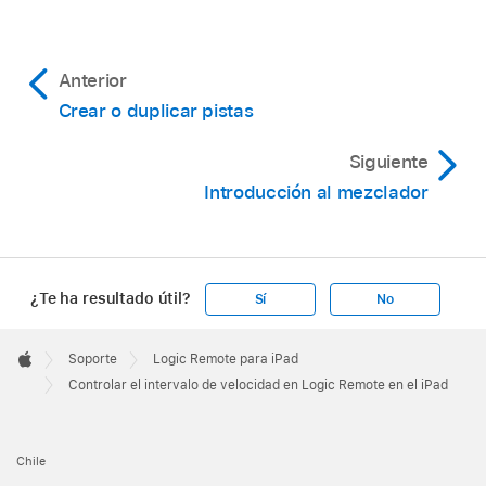
Anterior
Crear o duplicar pistas
Siguiente
Introducción al mezclador
¿Te ha resultado útil?
Sí
No
Apple
Footer

Soporte
Logic Remote para iPad
Apple
Controlar el intervalo de velocidad en Logic Remote en el iPad
Chile