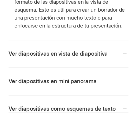
formato de las diapositivas en la vista de
esquema. Esto es útil para crear un borrador de
una presentación con mucho texto o para
enfocarse en la estructura de tu presentación.
Ver diapositivas en vista de diapositiva
Ve a la app Keynote
en tu iPad.
Abre una presentación.
Ver diapositivas en mini panorama
Toca
en la parte superior de la pantalla, elige
Ve a la app Keynote
en tu iPad.
Vista de diapositiva y toca afuera del menú de
Abre una presentación, toca
en la parte
opciones de vista para cerrarlo.
Ver diapositivas como esquemas de texto
superior de la pantalla y después toca Mini
Realiza cualquiera de las siguientes
Ve a la app Keynote
en tu iPad.
panorama.
operaciones:
Abre una presentación, toca
en la parte
Realiza cualquiera de las siguientes