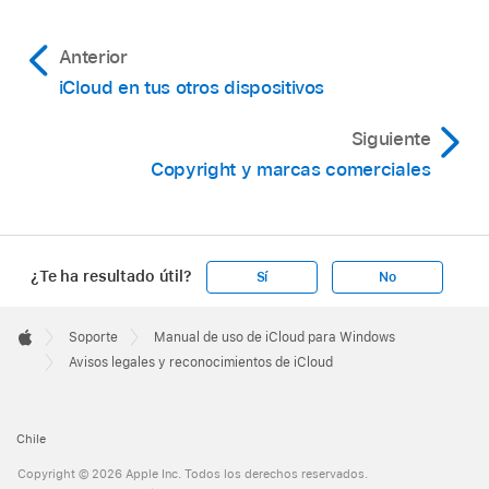
Anterior
iCloud en tus otros dispositivos
Siguiente
Copyright y marcas comerciales
¿Te ha resultado útil?
Sí
No
Apple
Footer

Soporte
Manual de uso de iCloud para Windows
Apple
Avisos legales y reconocimientos de iCloud
Chile
Copyright © 2026 Apple Inc. Todos los derechos reservados.