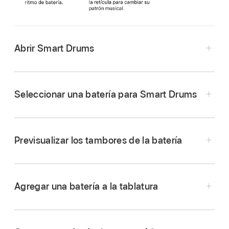
Abrir Smart Drums
Toca el botón Explorador
,
desliza hasta
llegar a Batería y toca el botón "Smart Drums".
Seleccionar una batería para Smart Drums
Toca el ícono de batería en la esquina superior
izquierda de la pantalla y selecciona la batería
Previsualizar los tambores de la batería
que quieras tocar. También puedes desplazar
hacia la izquierda o hacia la derecha para
Toca un tambor o plato situado a la derecha de
cambiar a la batería anterior o a la siguiente.
la tablatura.
Agregar una batería a la tablatura
Arrastra un tambor o plato a la tablatura.
Cuanto más a la derecha coloques el tambor en