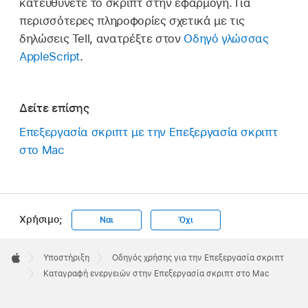
κατευθύνετε το σκριπτ στην εφαρμογή. Για
περισσότερες πληροφορίες σχετικά με τις
δηλώσεις Tell, ανατρέξτε στον
Οδηγό γλώσσας
AppleScript
.
Δείτε επίσης
Επεξεργασία σκριπτ με την Επεξεργασία σκριπτ
στο Mac
Χρήσιμο;
Ναι
Όχι
Apple
Footer

Υποστήριξη
Οδηγός χρήσης για την Επεξεργασία σκριπτ
Apple
Καταγραφή ενεργειών στην Επεξεργασία σκριπτ στο Mac