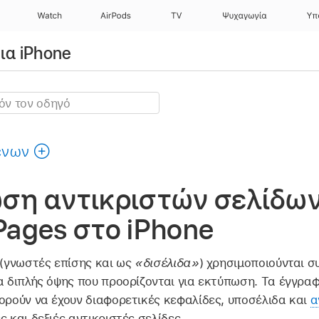
Watch
AirPods
TV
Ψυχαγωγία
Υπ
ια iPhone
ένων
ση αντικριστών σελίδων
ages στο iPhone
 (γνωστές επίσης και ως
«δισέλιδα»
) χρησιμοποιούνται σ
φα διπλής όψης που προορίζονται για εκτύπωση. Τα έγγρα
ορούν να έχουν διαφορετικές κεφαλίδες, υποσέλιδα και
α
ς και δεξιές αντικριστές σελίδες.