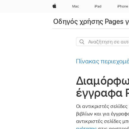
Apple
Mac
iPad
iPhone
Οδηγός χρήσης Pages γ
Αναζήτηση
σε
αυτόν
Πίνακας περιεχομ
τον
οδηγό
Διαμόρφω
έγγραφα P
Οι αντικριστές σελίδες
βιβλίων και για έγγρα
αντικριστές σελίδες μπ
ενότητας
στις αριστερέ