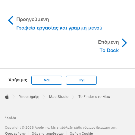
Προηγούμενη
Γραφείο εργασίας και γραμμή μενού
Επόμενη
Το Dock
Χρήσιμο;
Ναι
Όχι
Apple
Footer

Υποστήριξη
Mac Studio
Το Finder στο Mac
Apple
Ελλάδα
Copyright © 2026 Apple Inc. Με επιφύλαξη κάθε νόμιμου δικαιώματος.
Όροι χρήσης
Χάρτης τοποθεσίας
Χρήση Cookie