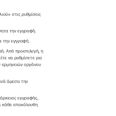
ιού» στις ρυθμίσεις
νητα την εγγραφή.
α την εγγραφή.
φή. Από προεπιλογή, η
τε να ρυθμίσετε για
ν ερμηνειών οργάνου
κινά άμεσα την
ιάρκειας εγγραφής,
ει κάθε επακόλουθη