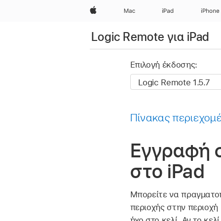
Apple
Mac
iPad
iPhone
Logic Remote για iPad
Επιλογή έκδοσης:
Πίνακας περιεχομ
Εγγραφή σ
στο iPad
Μπορείτε να πραγματοπ
περιοχής στην περιοχή 
ήχο στο κελί. Αν το κελ