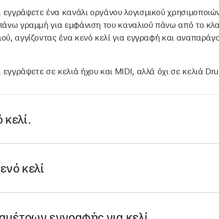
 εγγράψετε ένα κανάλι οργάνου λογισμικού χρησιμοποιώ
 πάνω γραμμή για εμφάνιση του καναλιού πάνω από το κλ
ού, αγγίζοντας ένα κενό κελί για εγγραφή και αναπαράγ
 εγγράψετε σε κελιά ήχου και MIDI, αλλά όχι σε κελιά Dr
 κελί.
α ένα εικονίδιο καναλιού του καναλιού που περιέχει το κ
μφάνιση των στοιχείων ελέγχου καναλιού.
ενό κελί
ενεργοποίησης εγγραφής
για το κανάλι, αν δεν είναι ήδη
ί Εγγραφής
εμφανίζεται στα κενά κελιά του καναλιού.
Εγγραφής στο κελί στο οποίο θέλετε να πραγματοποιήσετε
αμέτρων εγγραφής για κελί