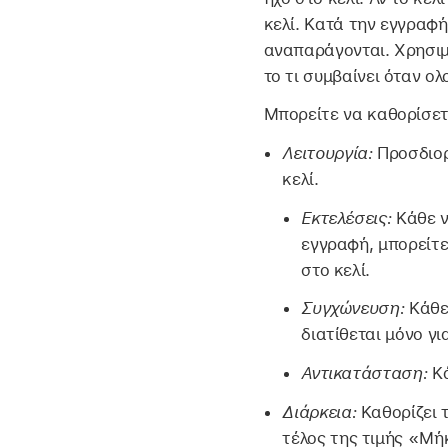
κελί. Κατά την εγγραφή
αναπαράγονται. Χρησιμο
το τι συμβαίνει όταν ο
Μπορείτε να καθορίσετε
Λειτουργία:
Προσδιορ
κελί.
Εκτελέσεις:
Κάθε ν
εγγραφή, μπορείτε
στο κελί.
Συγχώνευση:
Κάθε
διατίθεται μόνο γι
Αντικατάσταση:
Κ
Διάρκεια:
Καθορίζει 
τέλος της τιμής «Μή