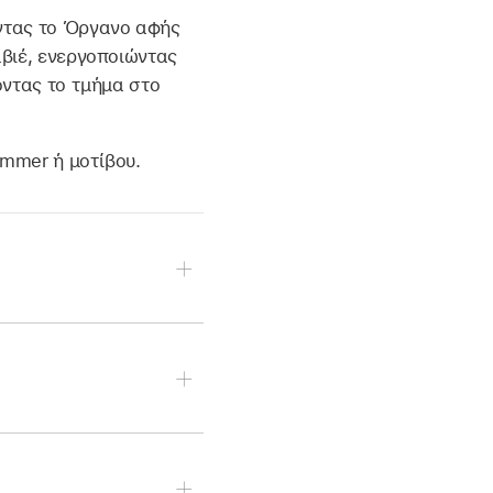
ντας το Όργανο αφής
αβιέ, ενεργοποιώντας
οντας το τμήμα στο
ummer ή μοτίβου.
ελί, και μετά σύρετε
 ενεργό.
 εγγραφή.