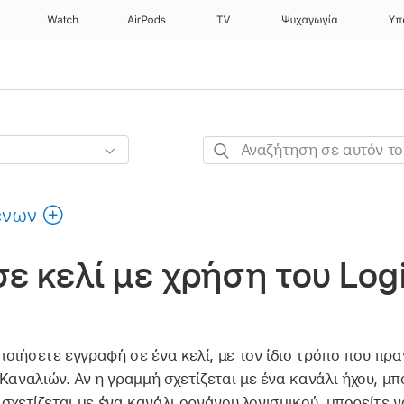
Watch
AirPods
TV
Ψυχαγωγία
Υπ
Αναζήτηση
σε
αυτόν
ένων
τον
οδηγό
ε κελί με χρήση του Log
οιήσετε εγγραφή σε ένα κελί, με τον ίδιο τρόπο που πρ
Καναλιών. Αν η γραμμή σχετίζεται με ένα κανάλι ήχου, μ
ί σχετίζεται με ένα κανάλι οργάνου λογισμικού, μπορείτε 