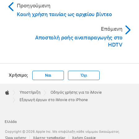
Προηγούμενη
Κοινή χρήση ταινίας ως αρχείου βίντεο
Επόμενη
Αποστολή ροής αναπαραγωγής στο
HDTV
Χρήσιμο;
Ναι
Όχι
Apple
Footer

Υποστήριξη
Οδηγός χρήσης για το iMovie
Apple
Εξαγωγή έργων στο iMovie στο iPhone
Ελλάδα
Copyright © 2026 Apple Inc. Με επιφύλαξη κάθε νόμιμου δικαιώματος.
Όροι χρήσης
Χάρτης τοποθεσίας
Χρήση Cookie