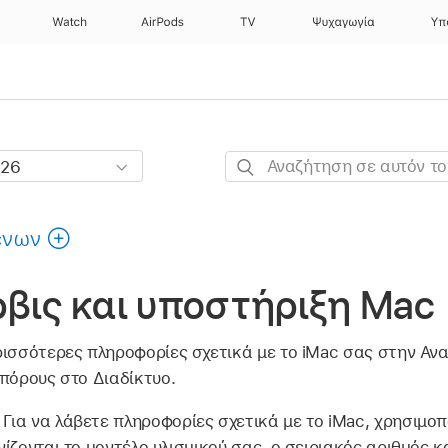
Watch
AirPods
TV
Ψυχαγωγία
Υπ
Αναζήτηση
σε
αυτόν
ένων
τον
οδηγό
ρβις και υποστήριξη Mac
ρισσότερες πληροφορίες σχετικά με το iMac σας στην Αν
πόρους στο Διαδίκτυο.
.
Για να λάβετε πληροφορίες σχετικά με το iMac, χρησιμο
ίζονται το μοντέλο υλισμικού σας, ο σειριακός αριθμός κ