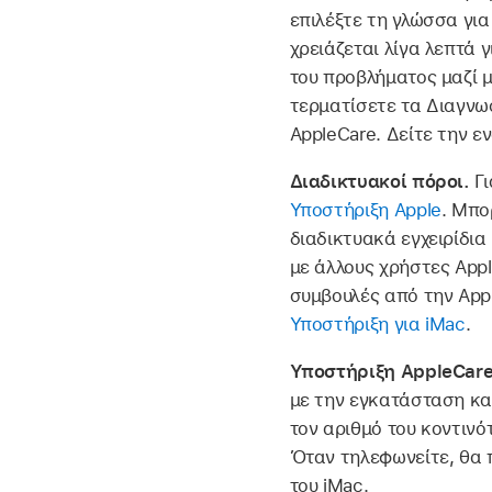
επιλέξτε τη γλώσσα για
χρειάζεται λίγα λεπτά 
του προβλήματος μαζί 
τερματίσετε τα Διαγνω
AppleCare. Δείτε την ε
Διαδικτυακοί πόροι.
Γ
Υποστήριξη Apple
. Μπο
διαδικτυακά εγχειρίδια
με άλλους χρήστες Appl
συμβουλές από την Appl
Υποστήριξη για iMac
.
Υποστήριξη AppleCar
με την εγκατάσταση κα
τον αριθμό του κοντινό
Όταν τηλεφωνείτε, θα π
του iMac.