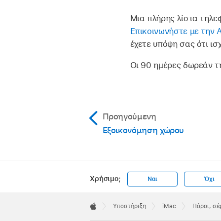
Μια πλήρης λίστα τηλεφ
Επικοινωνήστε με την A
έχετε υπόψη σας ότι ι
Οι 90 ημέρες δωρεάν τ
Προηγούμενη
Εξοικονόμηση χώρου
Χρήσιμο;
Ναι
Όχι
Apple
Footer

Υποστήριξη
iMac
Πόροι, σέ
Apple