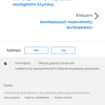
κοινόχρηστο άλμπουμ
Επόμενη
Αναπαραγωγή παρουσίασης
φωτογραφιών
Χρήσιμο;
Ναι
Όχι
Apple
Footer

Υποστήριξη
Οδηγός χρήσης iCloud.com
Apple
Ανεβάστε και πραγματοποιήστε λήψη φωτογραφιών χρησιμοποιώντας το iCloud.com
Ελλάδα
Copyright © 2026 Apple Inc. Με επιφύλαξη κάθε νόμιμου δικαιώματος.
Όροι χρήσης
Χάρτης τοποθεσίας
Χρήση Cookie