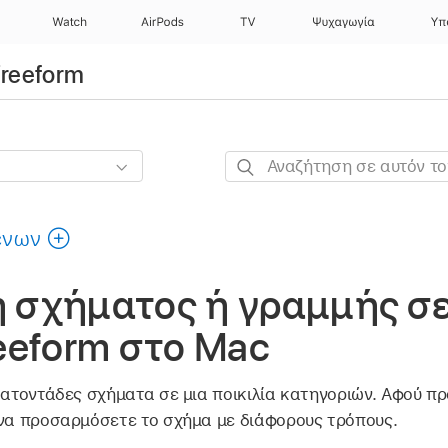
Watch
AirPods
TV
Ψυχαγωγία
Υπ
Freeform
Αναζήτηση
σε
αυτόν
ένων
τον
οδηγό
 σχήματος ή γραμμής σε
eeform στο Mac
εκατοντάδες σχήματα σε μια ποικιλία κατηγοριών. Αφού π
 να προσαρμόσετε το σχήμα με διάφορους τρόπους.