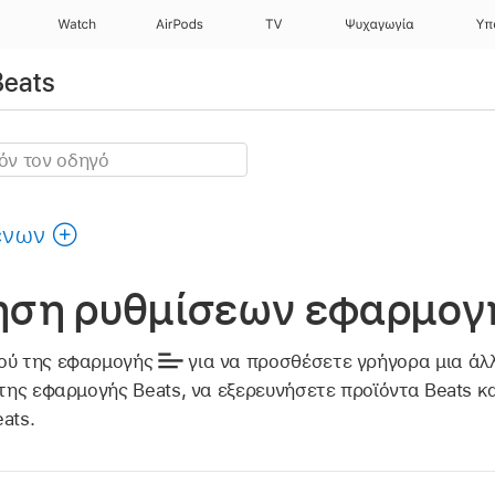
Watch
AirPods
TV
Ψυχαγωγία
Υπ
Beats
ένων
ηση ρυθμίσεων εφαρμογή
νού της εφαρμογής
για να προσθέσετε γρήγορα μια άλλ
 της εφαρμογής Beats, να εξερευνήσετε προϊόντα Beats κ
ats.