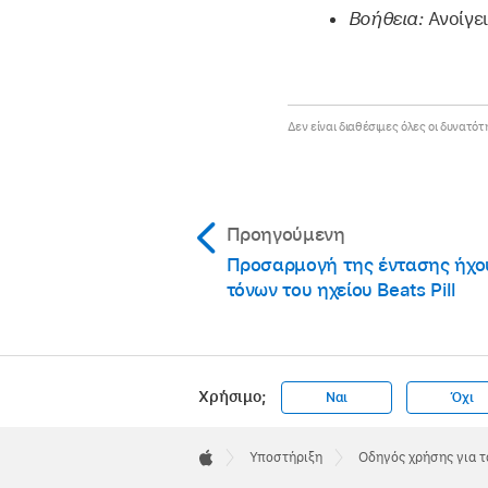
Βοήθεια:
Ανοίγει
Δεν είναι διαθέσιμες όλες οι δυνατότ
Προηγούμενη
Προσαρμογή της έντασης ήχο
τόνων του ηχείου Beats Pill
Χρήσιμο;
Ναι
Όχι
Apple
Footer

Υποστήριξη
Οδηγός χρήσης για τ
Apple