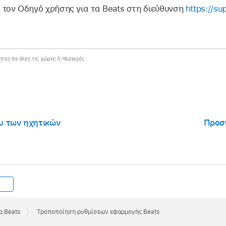
 τον Οδηγό χρήσης για τα Beats στη διεύθυνση
https://su
ητες σε όλες τις χώρες ή περιοχές.
υ των ηχητικών
Προσ
α Beats
Τροποποίηση ρυθμίσεων εφαρμογής Beats