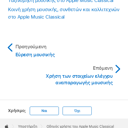
Ταξινόμηση μουσικής στο Apple Music Classical
Κοινή χρήση μουσικής, συνθετών και καλλιτεχνών
στο Apple Music Classical
Προηγούμενη
Εύρεση μουσικής
Επόμενη
Χρήση των στοιχείων ελέγχου
αναπαραγωγής μουσικής
Χρήσιμο;
Ναι
Όχι
Apple
Footer

Υποστήριξη
Οδηγός χρήσης του Apple Music Classical