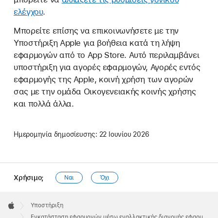
ελέγχου
.
Μπορείτε επίσης να επικοινωνήσετε με την
Υποστήριξη Apple για βοήθεια κατά τη λήψη
εφαρμογών από το App Store. Αυτό περιλαμβάνει
υποστήριξη για αγορές εφαρμογών, Αγορές εντός
εφαρμογής της Apple, κοινή χρήση των αγορών
σας με την ομάδα Οικογενειακής κοινής χρήσης
και πολλά άλλα.
Ημερομηνία δημοσίευσης:
22 Ιουνίου 2026
Χρήσιμο;
Ναι
Όχι
Apple
Footer

Υποστήριξη
Apple
Εγκατάσταση εφαρμογών μέσω εναλλακτικής διανομής εφαρμογών