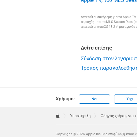
Απαιτείται συνδρομή για το Apple TV 
περιοχές– και το MLS Season Pass (πο
απαιτείται macOS 13.2 ή μεταγενέστε
Δείτε επίσης
Σύνδεση στον λογαριασ
Τρόπος παρακολούθησης
Χρήσιμο;
Ναι
Όχι
Apple
Footer

Υποστήριξη
Οδηγός χρήσης για 
Apple
Copyright © 2026 Apple Inc. Με επιφύλαξη κάθε ν