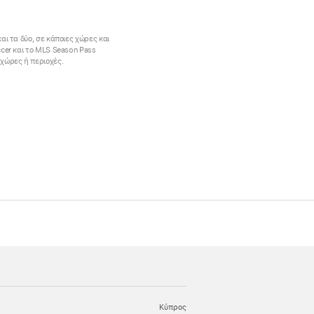
αι τα δύο, σε κάποιες χώρες και
ccer και το MLS Season Pass
 χώρες ή περιοχές.
Κύπρος