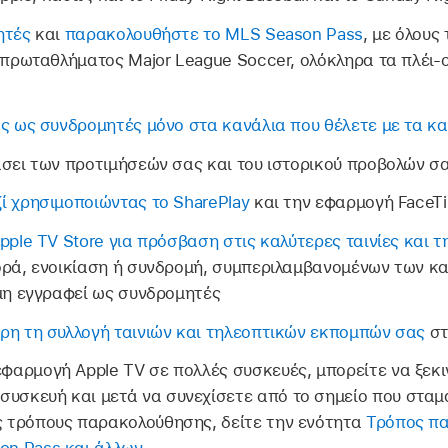
ητές
και
παρακολουθήστε το MLS Season Pass
, με όλους
 πρωταθλήματος Major League Soccer, ολόκληρα τα πλέι-ο
ς ως συνδρομητές μόνο στα κανάλια που θέλετε με τα κα
σει των προτιμήσεών σας και του ιστορικού προβολών σ
 χρησιμοποιώντας το SharePlay
και την εφαρμογή FaceT
pple TV Store για πρόσβαση στις καλύτερες ταινίες και 
ρά, ενοικίαση ή συνδρομή, συμπεριλαμβανομένων των κα
μη εγγραφεί ως συνδρομητές
η τη συλλογή ταινιών και τηλεοπτικών εκπομπών σας
στ
εφαρμογή Apple TV σε πολλές συσκευές, μπορείτε να ξεκ
συσκευή και μετά να συνεχίσετε από το σημείο που σταμ
υς τρόπους παρακολούθησης, δείτε την ενότητα
Τρόπος π
on Pass και άλλων
.