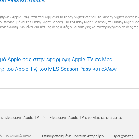
(πρώην Apple TV+) –που περιλαμβάνει το Friday Night Baseball, το Sunday Night Soccer, ή κ
υ περιλαμβάνει το Sunday Night Soccer). Για το Friday Night Baseball, το Sunday Night So
ρη έκδοση. Δεν είναι διαθέσιμες όλες αυτές οι λειτουργίες και το περιεχόμενο σε όλες τις
μό Apple σας στην εφαρμογή Apple TV σε Mac
 του Apple TV, του MLS Season Pass και άλλων
την εφαρμογή Apple TV
Εφαρμογή Apple TV στο Mac με μια ματιά
όμιμου δικαιώματος.
Eπικαιροποιημένη Πολιτική Απορρήτου
Όροι χρήσης