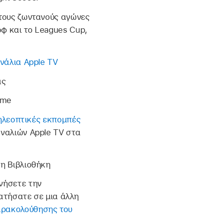
 τους ζωντανούς αγώνες
φ και το Leagues Cup,
νάλια Apple TV
ας
ime
τηλεοπτικές εκπομπές
ναλιών Apple TV στα
η Βιβλιοθήκη
ινήσετε την
ατήσατε σε μια άλλη
αρακολούθησης του