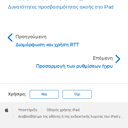
Δυνατότητες προσβασιμότητας ακοής στο iPad
Προηγούμενη
Διαμόρφωση και χρήση RTT
Επόμενη
Προσαρμογή των ρυθμίσεων ήχου
Χρήσιμο;
Ναι
Όχι
Apple
Footer

Υποστήριξη
Οδηγός χρήσης iPad
Apple
Αναβοσβήσιμο της οθόνης ή της ενδεικτικής λυχνίας του iPad για γνωστοποιήσεις