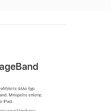
rageBand
ονδήποτε άλλο ήχο
and. Μπορείτε επίσης
 iPad.
τε για αλλαγή του