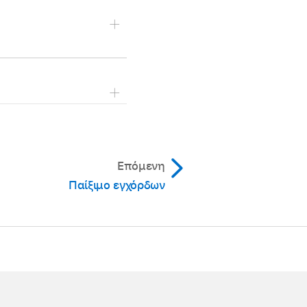
α μειωθεί σε αποδεκτό
 Αγγίξτε ξανά το
πιλογή μιας εκ των
α νέο κλειδί ή μια
Επόμενη
Παίξιμο εγχόρδων