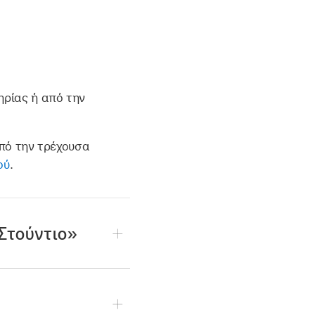
ρίας ή από την
από την τρέχουσα
ού
.
Στούντιο»
αφέα ήχου.