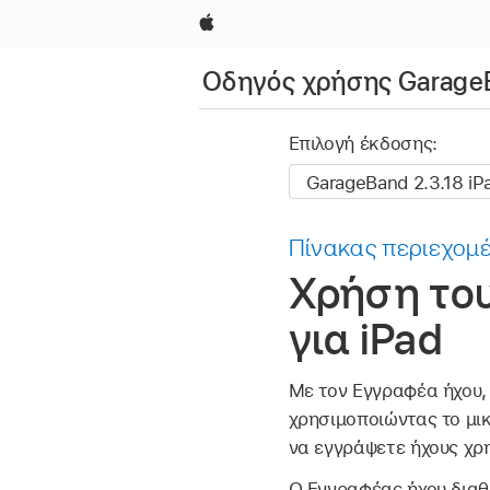
Apple
Οδηγός χρήσης GarageB
Επιλογή έκδοσης:
Πίνακας περιεχομ
Χρήση το
για iPad
Με τον Εγγραφέα ήχου,
χρησιμοποιώντας το μι
να εγγράψετε ήχους χρ
Ο Εγγραφέας ήχου διαθέ