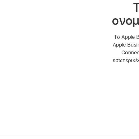
ονομ
Το Apple 
Apple Busi
Connec
εσωτερικές