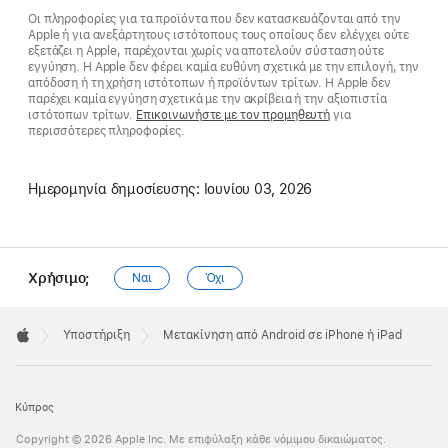
Οι πληροφορίες για τα προϊόντα που δεν κατασκευάζονται από την
Apple ή για ανεξάρτητους ιστότοπους τους οποίους δεν ελέγχει ούτε
εξετάζει η Apple, παρέχονται χωρίς να αποτελούν σύσταση ούτε
εγγύηση. Η Apple δεν φέρει καμία ευθύνη σχετικά με την επιλογή, την
απόδοση ή τη χρήση ιστότοπων ή προϊόντων τρίτων. Η Apple δεν
παρέχει καμία εγγύηση σχετικά με την ακρίβεια ή την αξιοπιστία
ιστότοπων τρίτων.
Επικοινωνήστε με τον προμηθευτή
για
περισσότερες πληροφορίες.
Ημερομηνία δημοσίευσης:
Ιουνίου 03, 2026
Χρήσιμο;
Ναι
Όχι
Apple
Footer

Υποστήριξη
Μετακίνηση από Android σε iPhone ή iPad
Apple
Κύπρος
Copyright © 2026 Apple Inc. Με επιφύλαξη κάθε νόμιμου δικαιώματος.