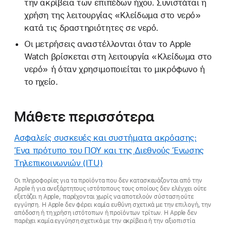
την ακρίβεια των επιπέδων ήχου. Συνιστάται η
χρήση της λειτουργίας «Κλείδωμα στο νερό»
κατά τις δραστηριότητες σε νερό.
Οι μετρήσεις αναστέλλονται όταν το Apple
Watch βρίσκεται στη λειτουργία «Κλείδωμα στο
νερό» ή όταν χρησιμοποιείται το μικρόφωνο ή
το ηχείο.
Μάθετε περισσότερα
Ασφαλείς συσκευές και συστήματα ακρόασης:
Ένα πρότυπο του ΠΟΥ και της Διεθνούς Ένωσης
Τηλεπικοινωνιών (ITU)
Οι πληροφορίες για τα προϊόντα που δεν κατασκευάζονται από την
Apple ή για ανεξάρτητους ιστότοπους τους οποίους δεν ελέγχει ούτε
εξετάζει η Apple, παρέχονται χωρίς να αποτελούν σύσταση ούτε
εγγύηση. Η Apple δεν φέρει καμία ευθύνη σχετικά με την επιλογή, την
απόδοση ή τη χρήση ιστότοπων ή προϊόντων τρίτων. Η Apple δεν
παρέχει καμία εγγύηση σχετικά με την ακρίβεια ή την αξιοπιστία