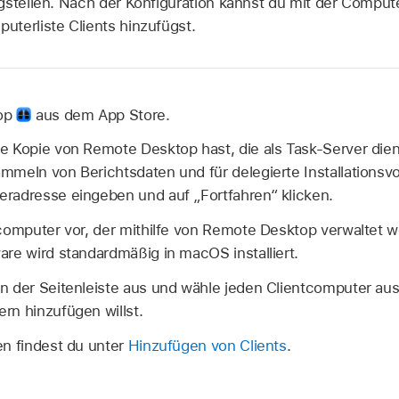
gstellen. Nach der Konfiguration kannst du mit der Compu
terliste Clients hinzufügst.
top
aus dem App Store.
 Kopie von Remote Desktop hast, die als Task-Server dient
mmeln von Berichtsdaten und für delegierte Installationsv
radresse eingeben und auf „Fortfahren“ klicken.
tcomputer vor, der mithilfe von Remote Desktop verwaltet w
re wird standardmäßig in macOS installiert.
n der Seitenleiste aus und wähle jeden Clientcomputer aus,
rn hinzufügen willst.
en findest du unter
Hinzufügen von Clients
.