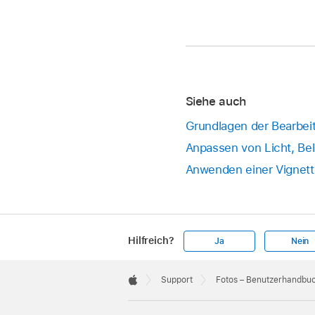
Siehe auch
Grundlagen der Bearbei
Anpassen von Licht, Be
Anwenden einer Vignett
Hilfreich?
Ja
Nein
Apple
Footer

Support
Fotos – Benutzerhandbu
Apple