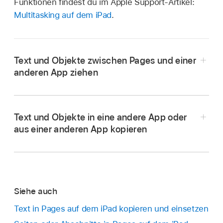
Funktionen findest du im Apple Support-Artikel:
Multitasking auf dem iPad
.
Text und Objekte zwischen Pages und einer
anderen App ziehen
Text und Objekte in eine andere App oder
Öffne die Datei, in die bzw. aus der du Inhalte
aus einer anderen App kopieren
kopieren willst, und streiche auf dem
Bildschirm von unten nach oben, um das Dock
anzuzeigen.
Wähle den Text
oder das Objekt aus, den bzw.
Lege im Dock einen Finger auf die zweite App,
Siehe auch
das du kopieren möchtest.
ziehe sie aus dem Dock an den linken oder
rechten Bildschirmrand und hebe den Finger
Text in Pages auf dem iPad kopieren und einsetzen
Tippe auf „Kopieren“. (Unter Umständen musst
an.