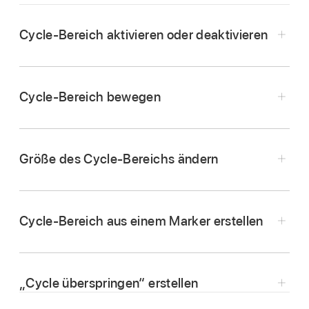
Cycle-Bereich aktivieren oder deaktivieren
Tippe in Logic Remote in der Steuerungsleiste
auf die Taste „Cycle“
.
Cycle-Bereich bewegen
Wähle in Logic Remote den Cycle-Bereich
durch Tippen aus und bewege ihn nach links
Größe des Cycle-Bereichs ändern
oder rechts.
Wähle in Logic Remote den Cycle-Bereich
durch Tippen aus und bewege dessen linken
Cycle-Bereich aus einem Marker erstellen
oder rechten Rand, um den Start- bzw. den
Endpunkt zu versetzen.
Tippe in Logic Remote auf den Displaybereich
der Steuerungsleiste, um das Lineal, die
„Cycle überspringen“ erstellen
Abspielposition und alle vorhandenen Marker
einzublenden.