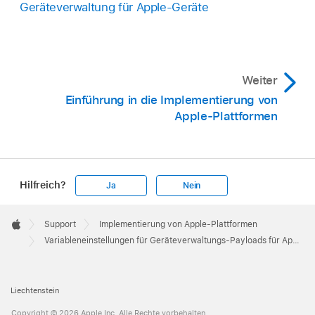
Geräteverwaltung für Apple-Geräte
Weiter
Einführung in die Implementierung von
Apple-Plattformen
Hilfreich?
Ja
Nein
Apple
Footer

Support
Implementierung von Apple-Plattformen
Apple
Variableneinstellungen für Geräteverwaltungs-Payloads für Apple-Geräte
Liechtenstein
Copyright © 2026 Apple Inc. Alle Rechte vorbehalten.