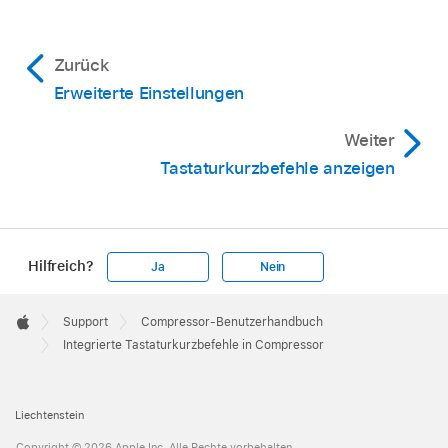
Zurück
Erweiterte Einstellungen
Weiter
Tastaturkurzbefehle anzeigen
Hilfreich?
Ja
Nein
Apple
Footer

Support
Compressor-Benutzerhandbuch
Apple
Integrierte Tastaturkurzbefehle in Compressor
Liechtenstein
Copyright © 2026 Apple Inc. Alle Rechte vorbehalten.