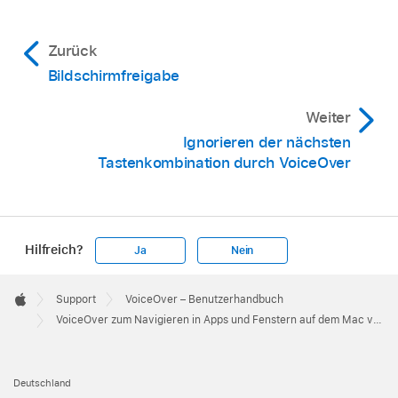
Zurück
Bildschirmfreigabe
Weiter
Ignorieren der nächsten
Tastenkombination durch VoiceOver
Hilfreich?
Ja
Nein
Apple
Footer

Support
VoiceOver – Benutzerhandbuch
Apple
VoiceOver zum Navigieren in Apps und Fenstern auf dem Mac verwenden
Deutschland