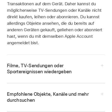
Transaktionen auf dem Gerät. Daher kannst du
möglicherweise TV-Sendungen oder Kanäle nicht
direkt kaufen, leihen oder abonnieren. Du kannst
allerdings Objekte ansehen, die du bereits auf
anderen Geräten gekauft, geliehen oder abonniert
hast, wenn du mit demselben Apple Account
angemeldet bist.
Filme, TV-Sendungen oder
Sportereignissen wiedergeben
Öffne die
Apple TV App
auf deinem Smart-
TV, Streaming-Gerät oder der Spielekonsole.
Empfohlene Objekte, Kanäle und mehr
Öffne die Seitenleiste
und wähle dann
durchsuchen
„Startseite“ aus.
Öffne die
Apple TV App
auf deinem Smart-