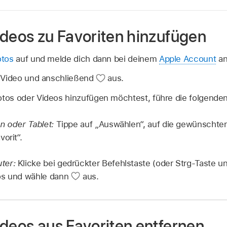
ideos zu Favoriten hinzufügen
otos
auf und melde dich dann bei deinem
Apple Account
an 
 Video und anschließend
aus.
os oder Videos hinzufügen möchtest, führe die folgenden 
n oder Tablet:
Tippe auf „Auswählen“, auf die gewünschte
orit“.
ter:
Klicke bei gedrückter Befehlstaste (oder Strg-Taste u
os und wähle dann
aus.
ideos aus Favoriten entfernen