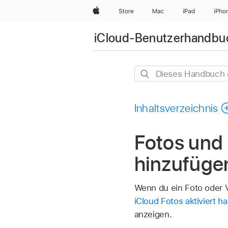
Apple
Store
Mac
iPad
iPho
iCloud-Benutzerhandbu
Dieses
Handbuch
durchsuchen
Inhaltsverzeichnis
Fotos und 
hinzufüge
Wenn du ein Foto oder V
iCloud Fotos aktiviert h
anzeigen.