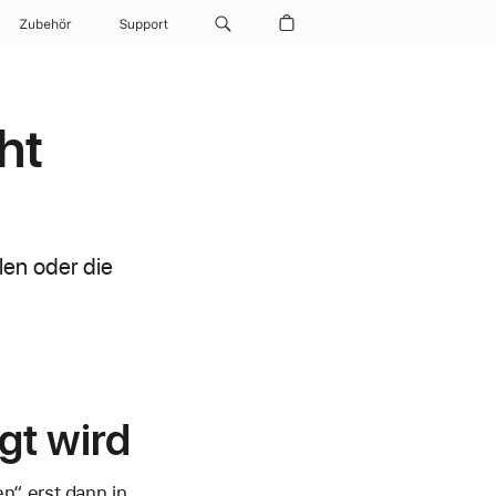
Zubehör
Support
ht
ilen oder die
gt wird
n“ erst dann in