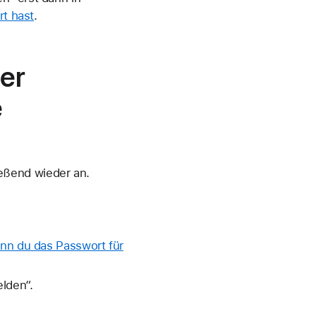
rt hast
.
er
e
eßend wieder an.
nn du das Passwort für
lden“.