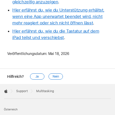
gleichzeitig anzuzeigen
.
Hier erfährst du, wie du Unterstützung erhältst,
wenn eine App unerwartet beendet wird, nicht
mehr reagiert oder sich nicht öffnen lässt
.
Hier erfährst du, wie du die Tastatur auf dem
iPad teilst und verschiebst
.
Veröffentlichungsdatum:
Mai 18, 2026
Hilfreich?
Ja
Nein
Apple
Footer

Support
Multitasking
Apple
Österreich