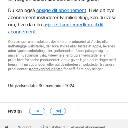
Du kan også
opsige dit abonnement
. Hvis dit nye
abonnement inkluderer Familiedeling, kan du læse
om, hvordan du
føjer et familiemedlem til dit
abonnement
.
Oplysninger om produkter, der ikke er produceret af Apple, eller
uafhængige websteder, der ikke styres eller testes af Apple, leveres
uden Apples anbefaling eller godkendelse. Apple påtager sig intet
ansvar, hvad angår valg, ydeevne eller brug af websteder eller
produkter fra andre producenter. Apple giver ingen erklæringer med
hensyn til nøjagtigheden eller pålideligheden af websteder fra andre
producenter.
Kontakt producenten
for at få flere oplysninger.
Udgivelsesdato:
30. november 2024
Nyttig?
Ja
Nej
Apple
Footer

Support
Sådan skifter du til et andet abonnement