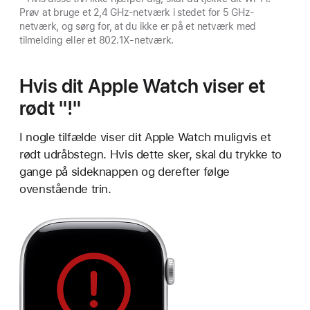
Prøv at bruge et 2,4 GHz-netværk i stedet for 5 GHz-
netværk, og sørg for, at du ikke er på et netværk med
tilmelding eller et 802.1X-netværk.
Hvis dit Apple Watch viser et
rødt "!"
I nogle tilfælde viser dit Apple Watch muligvis et
rødt udråbstegn. Hvis dette sker, skal du trykke to
gange på sideknappen og derefter følge
ovenstående trin.