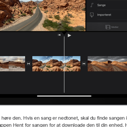
t høre den. Hvis en sang er nedtonet, skal du finde sangen
appen Hent for sangen for at downloade den til din enhed. 