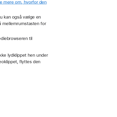
e mere om, hvorfor den
 Du kan også vælge en
på mellemrumstasten for
ediebrowseren til
række lydklippet hen under
eoklippet, flyttes den