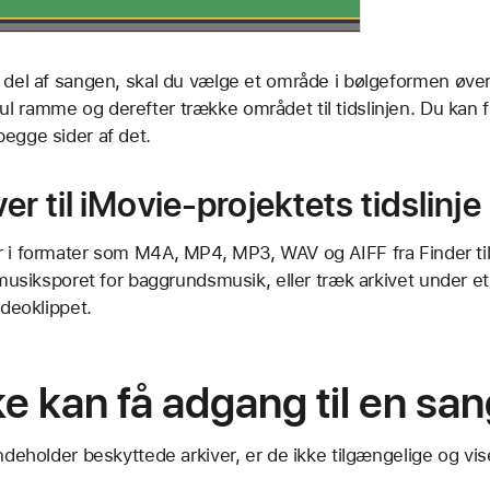
 del af sangen, skal du vælge et område i bølgeformen øver
 ramme og derefter trække området til tidslinjen. Du kan fo
egge sider af det.
er til iMovie-projektets tidslinje
 i formater som M4A, MP4, MP3, WAV og AIFF fra Finder til t
 musiksporet for baggrundsmusik, eller træk arkivet under et
ideoklippet.
ke kan få adgang til en san
indeholder beskyttede arkiver, er de ikke tilgængelige og vis