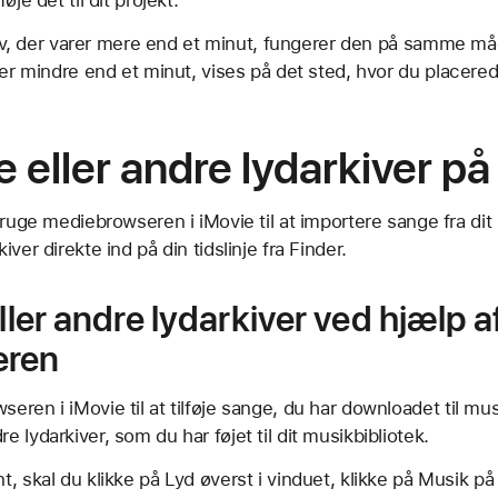
føje det til dit projekt.
rkiv, der varer mere end et minut, fungerer den på samme må
rer mindre end et minut, vises på det sted, hvor du placere
ge eller andre lydarkiver p
bruge mediebrowseren i iMovie til at importere sange fra dit
ver direkte ind på din tidslinje fra Finder.
eller andre lydarkiver ved hjælp a
eren
ren i iMovie til at tilføje sange, du har downloadet til mus
 lydarkiver, som du har føjet til dit musikbibliotek.
nt, skal du klikke på Lyd øverst i vinduet, klikke på Musik på 