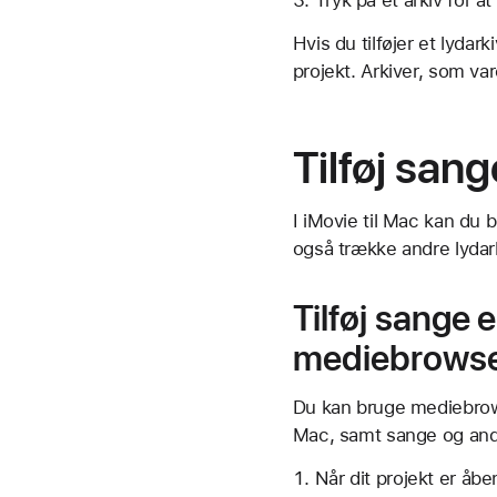
Tryk på et arkiv for at 
Hvis du tilføjer et lyda
projekt. Arkiver, som va
Tilføj san
I iMovie til Mac kan du 
også trække andre lydarki
Tilføj sange 
mediebrows
Du kan bruge mediebrowse
Mac, samt sange og andre
Når dit projekt er åbe