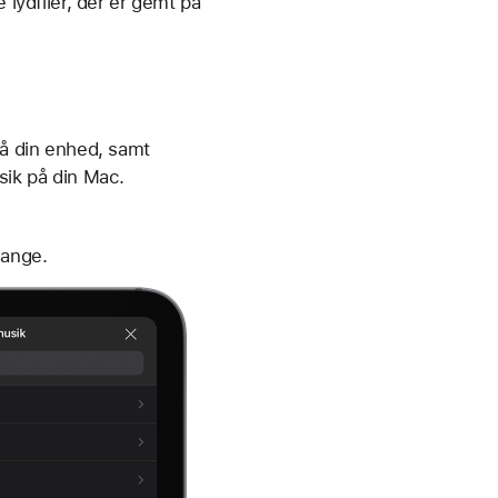
 lydfiler, der er gemt på
på din enhed, samt
sik på din Mac.
sange.