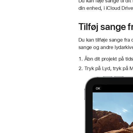
Du kan føje sange til di
din enhed, i iCloud Driv
Tilføj sange 
Du kan tilføje sange fra
sange og andre lydarkive
Åbn dit projekt på tid
Tryk på Lyd, tryk på 