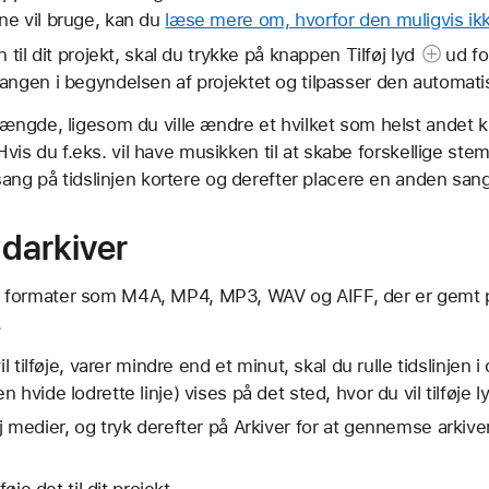
ne vil bruge, kan du
læse mere om, hvorfor den muligvis ikk
n til dit projekt, skal du trykke på knappen
Tilføj lyd
ud fo
angen i begyndelsen af projektet og tilpasser den automatis
ngde, ligesom du ville ændre et hvilket som helst andet k
 Hvis du f.eks. vil have musikken til at skabe forskellige stem
ang på tidslinjen kortere og derefter placere en anden sang
ydarkiver
er i formater som M4A, MP4, MP3, WAV og AIFF, der er gemt p
.
il tilføje, varer mindre end et minut, skal du rulle tidslinjen i
hvide lodrette linje) vises på det sted, hvor du vil tilføje l
 medier, og tryk derefter på Arkiver for at gennemse arkiver 