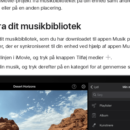
t iMovie-projekt fra musikbiblioteket på din enhed samt andre
e eller på en anden placering.
fra dit musikbibliotek
 dit musikbibliotek, som du har downloadet til appen Musik 
r, der er synkroniseret til din enhed ved hjælp af appen Mu
slinjen i iMovie, og tryk på knappen
Tilføj medier
.
Min musik, og tryk derefter på en kategori for at gennemse 