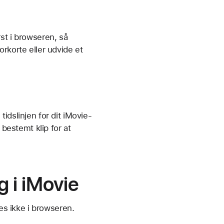
st i browseren, så
rkorte eller udvide et
idslinjen for dit iMovie-
 bestemt klip for at
g i iMovie
es ikke i browseren.