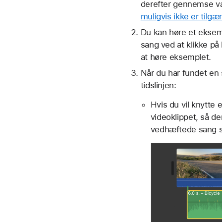
derefter gennemse va
muligvis ikke er tilgæ
Du kan høre et eksem
sang ved at klikke p
at høre eksemplet.
Når du har fundet en 
tidslinjen:
Hvis du vil knytte e
videoklippet, så de
vedhæftede sang 