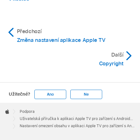
Předchozí
Změna nastavení aplikace Apple TV
Další
Copyright
Užitečné?
Ano
Ne
Apple
Footer

Podpora
Apple
Uživatelská příručka k aplikaci Apple TV pro zařízení s Androidem
Nastavení omezení obsahu v aplikaci Apple TV pro zařízení s Androidem