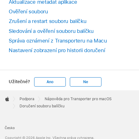
Aktualizace metadat aplikace
Ověření souboru
Zrušení a restart souboru balíčku
Sledování a ověření souboru balíčku
Správa oznámení z Transporteru na Macu
Nastavení zobrazení pro historii doručení
Užitečné?
Ano
Ne
Apple
Footer

Podpora
Nápověda pro Transporter pro macOS
Apple
Doručení souboru balíčku
Česko
Copyright © 2026 Apple Inc. Všechna práva vyhrazena.