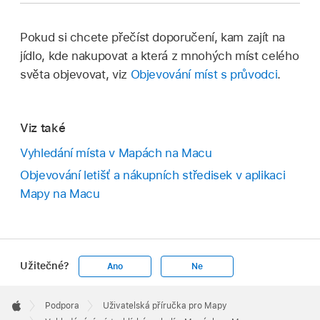
Pokud si chcete přečíst doporučení, kam zajít na
jídlo, kde nakupovat a která z mnohých míst celého
světa objevovat, viz
Objevování míst s průvodci
.
Viz také
Vyhledání místa v Mapách na Macu
Objevování letišť a nákupních středisek v aplikaci
Mapy na Macu
Užitečné?
Ano
Ne
Apple
Footer

Podpora
Uživatelská příručka pro Mapy
Apple