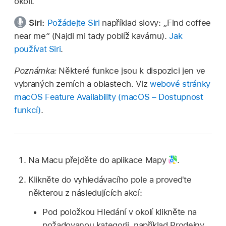
okolí.
Siri:
Požádejte Siri
například slovy: „Find coffee
near me“ (Najdi mi tady poblíž kavárnu).
Jak
používat Siri
.
Poznámka:
Některé funkce jsou k dispozici jen ve
vybraných zemích a oblastech. Viz
webové stránky
macOS Feature Availability (macOS – Dostupnost
funkcí)
.
Na Macu přejděte do aplikace Mapy
.
Klikněte do vyhledávacího pole a proveďte
některou z následujících akcí:
Pod položkou Hledání v okolí klikněte na
požadovanou kategorii, například Prodejny