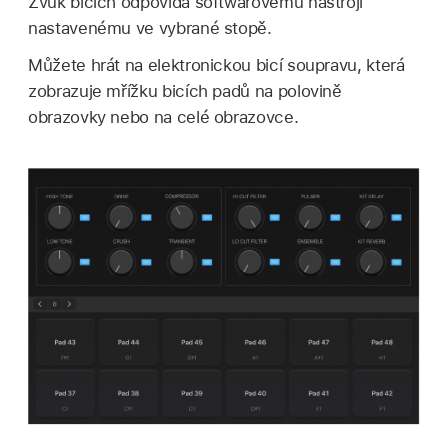
Zvuk bicích odpovídá softwarovému nástroji
nastavenému ve vybrané stopě.
Můžete hrát na elektronickou bicí soupravu, která
zobrazuje mřížku bicích padů na polovině
obrazovky nebo na celé obrazovce.