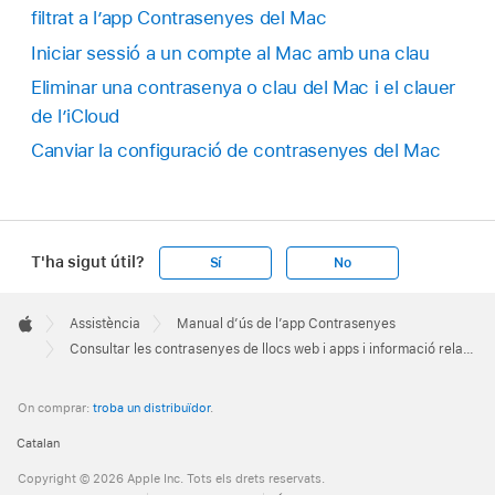
filtrat a l’app Contrasenyes del Mac
Iniciar sessió a un compte al Mac amb una clau
Eliminar una contrasenya o clau del Mac i el clauer
de l’iCloud
Canviar la configuració de contrasenyes del Mac
T'ha sigut útil?
Sí
No
Apple
Footer

Assistència
Manual d’ús de l’app Contrasenyes
Apple
Consultar les contrasenyes de llocs web i apps i informació relacionada al Mac
On comprar:
troba un distribuïdor
.
Catalan
Copyright © 2026 Apple Inc. Tots els drets reservats.