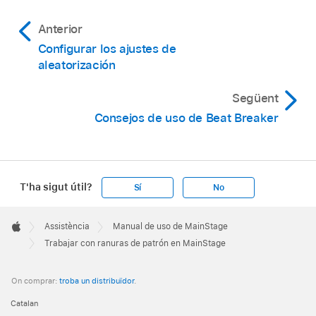
Haz clic en el botón de un patrón que quieras
haz clic en Rename.
usuario si lo has seleccionado antes en la
restablecer seguido de “Recuperar por
Anterior
carpeta Usuario.
omisión”.
Configurar los ajustes de
aleatorización
Següent
Consejos de uso de Beat Breaker
T'ha sigut útil?
Sí
No
Apple
Footer

Assistència
Manual de uso de MainStage
Apple
Trabajar con ranuras de patrón en MainStage
On comprar:
troba un distribuïdor
.
Catalan