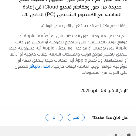
جديدة من صور ومقاطع فيديو iCloud في إعادة
المزامنة مع الكمبيوتر الشخصي (PC) الخاص بك.
وفقًا لحجم مكتبتك، قد يستغرق الأمر بعض الوقت.
يتم تقديم المعلومات حول المنتجات التي لم تُصنِّعها Apple أو
مواقع الويب المستقلة التي لا تخضع للمراقبة أو الاختبار من جانب
Apple دون توصيات أو موافقة. ولا تتحمّل Apple أية مسؤولية فيما
يتعلق باختيار مواقع الويب والمنتجات التابعة لجهات خارجية أو أدائها
أو استخدامها. ولا تُقدم Apple أية ضمانات فيما يتعلق بدقة أو
موثوقية مواقع الويب التابعة لجهات خارجية.
اتصل بالبائع
للحصول
على المزيد من المعلومات.
تاريخ النشر:
09 مايو 2025
هل كان هذا مفيدًا؟
نعم
لا
Apple
Footer

الدعم