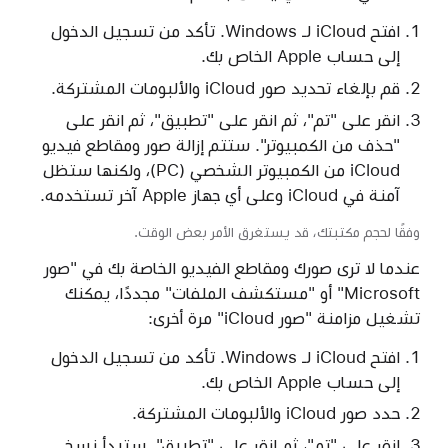
افتح iCloud لـ Windows. تأكد من تسجيل الدخول
إلى حساب Apple الخاص بك.
قم بإلغاء تحديد صور iCloud والألبومات المشتركة.
انقر على "تم"، ثم انقر على "تطبيق"، ثم انقر على
"حذف من الكمبيوتر". ستتم إزالة صور ومقاطع فيديو
iCloud من الكمبيوتر الشخصي (PC)، ولكنها ستظل
آمنة في iCloud وعلى أي جهاز Apple آخر تستخدمه.
وفقًا لحجم مكتبتك، قد يستغرق الأمر بعض الوقت.
عندما لا ترى صورك ومقاطع الفيديو الخاصة بك في "صور
Microsoft" أو "مستكشف الملفات" مجددًا، يمكنك
تشغيل مزامنة "صور iCloud" مرة أخرى:
افتح iCloud لـ Windows. تأكد من تسجيل الدخول
إلى حساب Apple الخاص بك.
حدد صور iCloud والألبومات المشتركة.
انقر على "تم"، ثم انقر على "تطبيق". ستبدأ نسخ