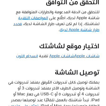
التحقق من التوافق
للتحقق من الدقة المدعومة والطرازات المتوافقة مع
شاشة Apple لديك، اطّلع على
المواصفات التقنية
لشاشتك. إذا لم تكن تعرف طراز الشاشة لديك،
فحدد
طراز شاشة Apple لديك
.
اختيار موقع لشاشتك
شاشات Apple
شاشات Apple
تقنية
انسجام اللون
توصيل الشاشة
يمكنك توصيل كابل ثندربولت المُرفق بمنفذ ثندربولت في
الشاشة وتوصيل الطرف الآخر بمنفذ ثندربولت 3 أو
ثندربولت 4 أو ثندربولت ٥ أو USB-C في جهاز Mac أو
iPad. تبدأ شاشتك بالعمل تلقائيًا عند توصيلها بمصدر
الطاقة وتوصيلها بجهاز Mac أو iPad.
تعرّف على ما يجب