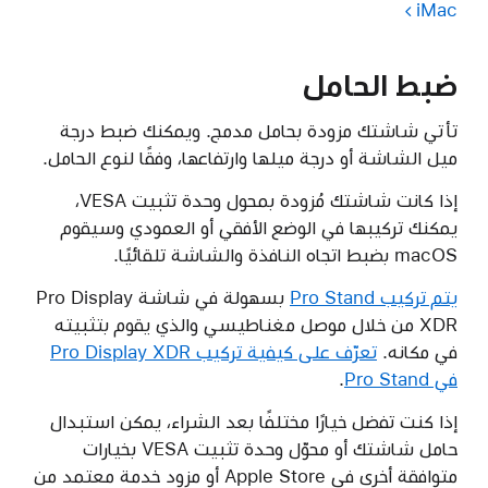
iMac
ضبط الحامل
تأتي شاشتك مزودة بحامل مدمج. ويمكنك ضبط درجة
ميل الشاشة أو درجة ميلها وارتفاعها، وفقًا لنوع الحامل.
إذا كانت شاشتك مُزودة بمحول وحدة تثبيت VESA،
يمكنك تركيبها في الوضع الأفقي أو العمودي وسيقوم
macOS بضبط اتجاه النافذة والشاشة تلقائيًا.
يتم تركيب Pro Stand
بسهولة في شاشة Pro Display
XDR من خلال موصل مغناطيسي والذي يقوم بتثبيته
في مكانه.
تعرّف على كيفية تركيب Pro Display XDR
في Pro Stand
.
إذا كنت تفضل خيارًا مختلفًا بعد الشراء، يمكن استبدال
حامل شاشتك أو محوّل وحدة تثبيت VESA بخيارات
متوافقة أخرى في Apple Store أو مزود خدمة معتمد من