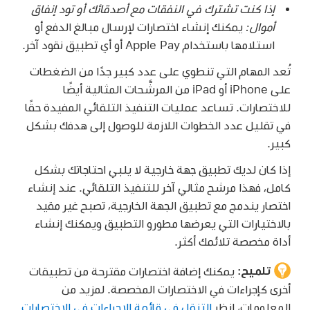
إذا كنت تشترك في النفقات مع أصدقائك أو تود إنفاق
أموال:
يمكنك إنشاء اختصارات لإرسال مبالغ الدفع أو
استلامها باستخدام Apple Pay أو أي تطبيق نقود آخر.
تُعد المهام التي تنطوي على عدد كبير جدًا من الضغطات
على iPhone أو iPad من المرشَّحات المثالية أيضًا
للاختصارات. تساعد عمليات التنفيذ التلقائي المفيدة حقًا
في تقليل عدد الخطوات اللازمة للوصول إلى هدفك بشكل
كبير.
إذا كان لديك تطبيق جهة خارجية لا يلبي احتاجاتك بشكل
كامل، فهذا مرشح مثالي آخر للتنفيذ التلقائي. عند إنشاء
اختصار يندمج مع تطبيق الجهة الخارجية، تصبح غير مقيد
بالاختيارات التي يعرضها مطورو التطبيق ويمكنك إنشاء
أداة مخصصة تلائمك أكثر.
تلميح:
يمكنك إضافة اختصارات مقترحة من تطبيقات
أخرى كإجراءات في الاختصارات المخصصة. لمزيد من
المعلومات، انظر
التنقل في قائمة الإجراءات في الاختصارات