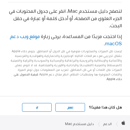
لتصفح دليل مستخدم Mac، انقر على جدول المحتويات في
الجزء العلوي من الصفحة، أو أدخل كلمة أو عبارة في حقل
البحث.
إذا احتجت مزيدًا من المساعدة، يرجى زيارة
موقع ويب دعم
.
macOS
ليست كل الميزات والمحتويات متوفرة في كل الدول أو المناطق. يتوفر ذكاء Apple
بشكل تجريبي مع دعم للغات التالية: الإنجليزية والدنماركية والهولندية والفرنسية
والألمانية والإيطالية والنرويجية والبرتغالية والإسبانية والسويدية والتركية والصينية
(المبسطة) والصينية (التقليدية) واليابانية والكورية والفيتنامية. قد لا تتوفر بعض
الميزات بكل اللغات أو في كل المناطق. لمزيد من المعلومات حول توفر الميزة
واللغات المتوفرة بها ومتطلبات النظام، انظر مقال دعم Apple
كيفية الحصول على
ذكاء Apple
.
هل كان هذا مفيدًا؟
نعم
لا
Apple

Footer
الدعم
دليل مستخدم Mac
Apple