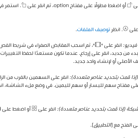
لى
أو اضغط مطولًا على مفتاح option، ثم انقر على
.
استمر في 
على
.
انظر
توصيف الملفات
.
يديو:
انقر على
،
ثم اسحب المقابض الصفراء في شريط القص. ل
بدء من جديد، انقر على إرجاع. عندما تكون مستعدًا لحفظ التغييرات ا
ف الأصلي أو لإنشاء واحد جديد.
إذا قمت بتحديد عناصر متعددة):
انقر على السهمين بالقرب من الزاو
على مفتاح سهم لليسار أو سهم لليمين. في وضع ملء الشاشة، ان
شبكة (إذا قمت بتحديد عناصر متعددة):
انقر على
أو اضغط على command-⮑.
ى الفتح مع [
التطبيق
].