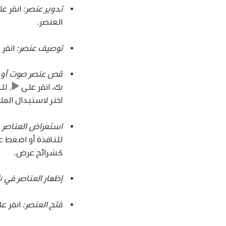
تدوير عنصر:
انقر ع
العنصر.
توصيف عنصر:
انقر 
قص عنصر صوت أو ف
بك، انقر على
.
لل
اختر لاستبدال المل
استعراض العناصر (
للنافذة أو اضغط 
كشرائح عرض.
إظهار العناصر في 
فتح العنصر:
انقر عل