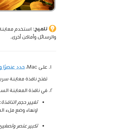
تلميح:
استخدم معاينة 
والرسائل وأماكن أخرى.
على Mac،
حدد عنصرًا واح
تفتح نافذة معاينة سريع
في نافذة المعاينة السري
تغيير حجم النافذة:
لإنهاء وضع ملء ال
تكبير عنصر وتصغيره