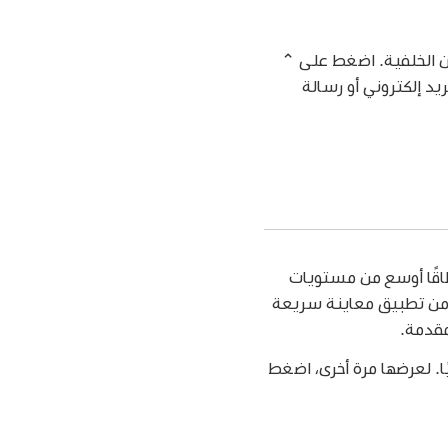
ن الخلفية. اضغط على ⌃
يد إلكتروني أو رسالة
صور HDR (نطاق ديناميكي عالٍ) في معاينة سريعة. تظهر صور HDR نطاقًا أوسع من مستويات
الصورة تبدو أكثر حيوية وواقعية. عند عرض نفس صورة HDR في كل من تطبيق معاينة سريعة
ا. لعرضها مرة أخرى، اضغط